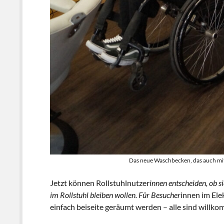
Das neue Waschbecken, das auch mit
Jetzt können Rollstuhlnutzer
innen entscheiden, ob s
im Rollstuhl bleiben wollen. Für Besucher
innen im Ele
einfach beiseite geräumt werden – alle sind willk