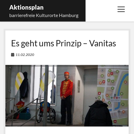
Aktionsplan
Menü
barrierefreie Kulturorte Hamburg
öffnen
Startseite
Es geht ums Prinzip – Vanitas
Über den Aktionsplan
Kontakt
11.02.2020
Menü
öffnen
Impressum
Datenschutz