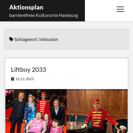
Aktionsplan
Menü
barrierefreie Kulturorte Hamburg
öffnen
Startseite
Schlagwort:
Inklusion
Über den Aktionsplan
Kontakt
Menü
öffnen
Impressum
Liftboy 2033
Datenschutz
13.11.2025