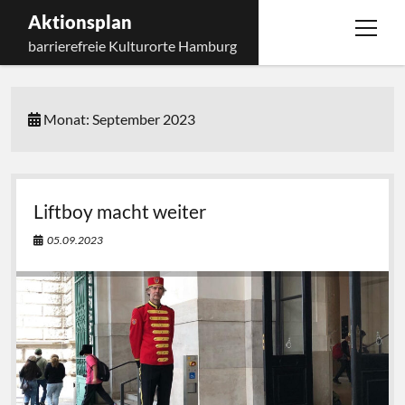
Aktionsplan
Menü
barrierefreie Kulturorte Hamburg
öffnen
Startseite
Monat:
September 2023
Über den Aktionsplan
Kontakt
Menü
öffnen
Impressum
Liftboy macht weiter
Datenschutz
05.09.2023